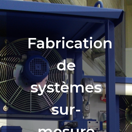
Fabrication
de
systèmes
sur-
mesure